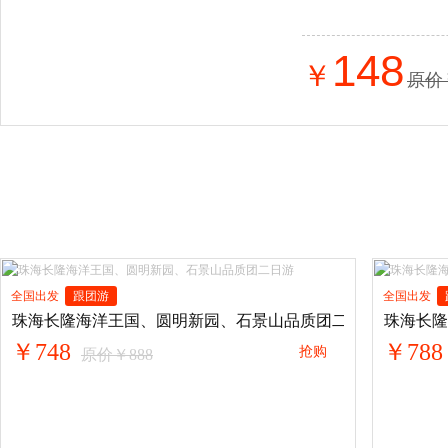
148
￥
原价
全国出发
跟团游
全国出发
珠海长隆海洋王国、圆明新园、石景山品质团二日游
珠海长隆
￥748
￥788
抢购
原价￥888