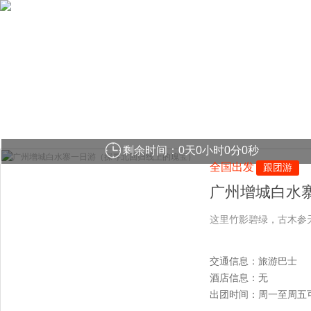
剩余时间：
0
天
0
小时
0
分
0
秒
全国出发
跟团游
广州增城白水
这里竹影碧绿，古木参
交通信息：旅游巴士
酒店信息：无
出团时间：周一至周五