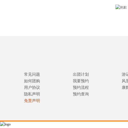
常见问题
出团计划
游
如何团购
我要预约
风
用户协议
预约流程
康
隐私声明
预约查询
免责声明