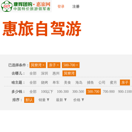
登录
注册
首页
温泉
主题公园
休闲度假
联系我们
已选择条件：
巽寮湾
×
亲子
×
500-700
×
去哪儿：
全部
深圳
惠州
巽寮湾
啥主题：
全部
烧烤
单车
美食
海岛
捕鱼
公司
蜜月
亲子
多少钱：
全部
100以下
100-300
300-500
500-700
700-900
900-1100
排序：
默认
销量
最新
价格