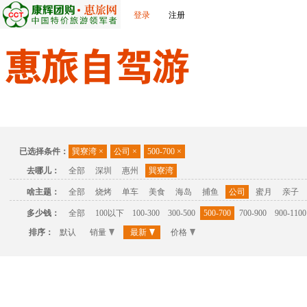
登录
注册
首页
温泉
主题公园
休闲度假
联系我们
已选择条件：
巽寮湾
×
公司
×
500-700
×
去哪儿：
全部
深圳
惠州
巽寮湾
啥主题：
全部
烧烤
单车
美食
海岛
捕鱼
公司
蜜月
亲子
多少钱：
全部
100以下
100-300
300-500
500-700
700-900
900-1100
排序：
默认
销量
最新
价格