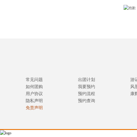
常见问题
出团计划
游
如何团购
我要预约
风
用户协议
预约流程
康
隐私声明
预约查询
免责声明