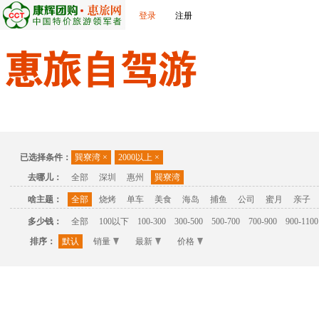
登录
注册
首页
温泉
主题公园
休闲度假
联系我们
已选择条件：
巽寮湾
×
2000以上
×
去哪儿：
全部
深圳
惠州
巽寮湾
啥主题：
全部
烧烤
单车
美食
海岛
捕鱼
公司
蜜月
亲子
多少钱：
全部
100以下
100-300
300-500
500-700
700-900
900-1100
排序：
默认
销量
最新
价格