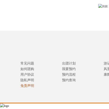
常见问题
出团计划
游
如何团购
我要预约
风
用户协议
预约流程
康
隐私声明
预约查询
免责声明