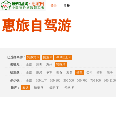
登录
注册
首页
温泉
主题公园
休闲度假
联系我们
已选择条件：
巽寮湾
×
捕鱼
×
2000以上
×
去哪儿：
全部
深圳
惠州
巽寮湾
啥主题：
全部
烧烤
单车
美食
海岛
捕鱼
公司
蜜月
亲子
多少钱：
全部
100以下
100-300
300-500
500-700
700-900
900-1100
排序：
默认
销量
最新
价格