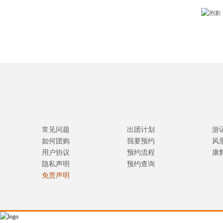
常见问题
出团计划
游
如何团购
我要预约
风
用户协议
预约流程
康
隐私声明
预约查询
免责声明