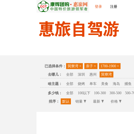
登录
注册
首页
温泉
主题公园
休闲度假
联
已选择条件：
巽寮湾
×
亲子
×
1700-1900
×
去哪儿：
全部
深圳
惠州
巽寮湾
啥主题：
全部
烧烤
单车
美食
海岛
捕鱼
多少钱：
全部
100以下
100-300
300-500
500-7
排序：
默认
销量
最新
价格