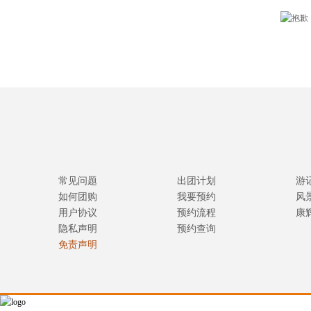
常见问题
出团计划
游
如何团购
我要预约
风
用户协议
预约流程
康
隐私声明
预约查询
免责声明