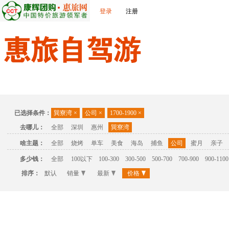
登录
注册
首页
温泉
主题公园
休闲度假
联系我们
已选择条件：
巽寮湾
×
公司
×
1700-1900
×
去哪儿：
全部
深圳
惠州
巽寮湾
啥主题：
全部
烧烤
单车
美食
海岛
捕鱼
公司
蜜月
亲子
多少钱：
全部
100以下
100-300
300-500
500-700
700-900
900-1100
排序：
默认
销量
最新
价格