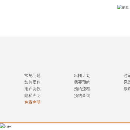
常见问题
出团计划
游
如何团购
我要预约
风
用户协议
预约流程
康
隐私声明
预约查询
免责声明