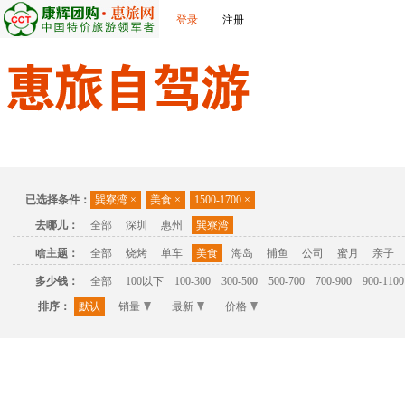
登录
注册
首页
温泉
主题公园
休闲度假
联系我们
已选择条件：
巽寮湾
×
美食
×
1500-1700
×
去哪儿：
全部
深圳
惠州
巽寮湾
啥主题：
全部
烧烤
单车
美食
海岛
捕鱼
公司
蜜月
亲子
多少钱：
全部
100以下
100-300
300-500
500-700
700-900
900-1100
排序：
默认
销量
最新
价格