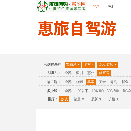
登录
注册
首页
温泉
主题公园
休闲度假
联
已选择条件：
巽寮湾
×
单车
×
1500-1700
×
去哪儿：
全部
深圳
惠州
巽寮湾
啥主题：
全部
烧烤
单车
美食
海岛
捕鱼
多少钱：
全部
100以下
100-300
300-500
500-7
排序：
默认
销量
最新
价格