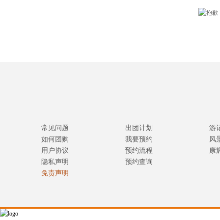
常见问题
出团计划
游
如何团购
我要预约
风
用户协议
预约流程
康
隐私声明
预约查询
免责声明