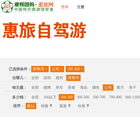
登录
注册
首页
温泉
主题公园
休闲度假
联系我们
已选择条件：
巽寮湾
×
公司
×
100-300
×
去哪儿：
全部
深圳
惠州
巽寮湾
啥主题：
全部
烧烤
单车
美食
海岛
捕鱼
公司
蜜月
亲子
多少钱：
全部
100以下
100-300
300-500
500-700
700-900
900-1100
排序：
默认
销量
最新
价格