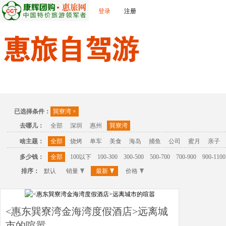
登录
注册
首页
温泉
主题公园
休闲度假
联系我们
已选择条件：
巽寮湾
×
去哪儿：
全部
深圳
惠州
巽寮湾
啥主题：
全部
烧烤
单车
美食
海岛
捕鱼
公司
蜜月
亲子
多少钱：
全部
100以下
100-300
300-500
500-700
700-900
900-1100
排序：
默认
销量
最新
价格
<惠东巽寮湾金海湾度假酒店>远离城
市的喧嚣