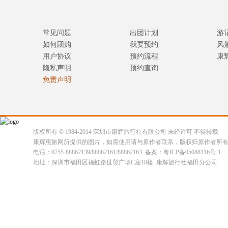
常见问题
出团计划
游
如何团购
我要预约
风
用户协议
预约流程
康
隐私声明
预约查询
免责声明
版权所有 © 1984-2014 深圳市康辉旅行社有限公司 未经许可 不得转载
康辉惠旅网所提供的图片，如需使用请与原作者联系，版权归原作者所
电话：0755-88862139/88862161/88862163 备案：粤ICP备05088116号-1
地址：深圳市福田区福虹路世贸广场C座18楼 康辉旅行社福田分公司