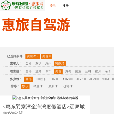
登录
注册
首页
温泉
主题公园
休闲度假
联系我们
已选择条件：
巽寮湾
×
美食
×
去哪儿：
全部
深圳
惠州
巽寮湾
啥主题：
全部
烧烤
单车
美食
海岛
捕鱼
公司
蜜月
亲子
多少钱：
全部
100以下
100-300
300-500
500-700
700-900
900-1100
排序：
默认
销量
最新
价格
<惠东巽寮湾金海湾度假酒店>远离城
市的喧嚣