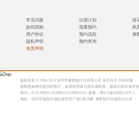
常见问题
出团计划
游
如何团购
我要预约
风
用户协议
预约流程
康
隐私声明
预约查询
免责声明
版权所有 © 1984-2014 深圳市康辉旅行社有限公司 未经许可 不得转载
康辉惠旅网所提供的图片，如需使用请与原作者联系，版权归原作者所
电话：0755-88862139/88862161/88862163 备案：粤ICP备05088116号-1
地址：深圳市福田区福虹路世贸广场C座18楼 康辉旅行社福田分公司