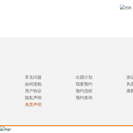
常见问题
出团计划
游
如何团购
我要预约
风
用户协议
预约流程
康
隐私声明
预约查询
免责声明