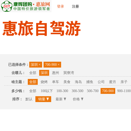
登录
注册
首页
温泉
主题公园
休闲度假
联系我们
已选择条件：
深圳
×
700-900
×
去哪儿：
全部
深圳
惠州
巽寮湾
啥主题：
全部
烧烤
单车
美食
海岛
捕鱼
公司
蜜月
亲子
多少钱：
全部
100以下
100-300
300-500
500-700
700-900
900-1100
排序：
默认
销量
最新
价格