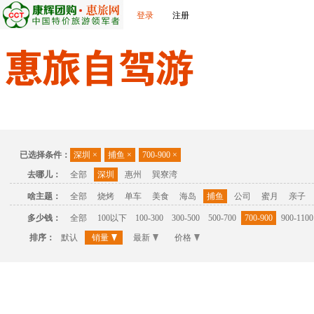
登录
注册
首页
温泉
主题公园
休闲度假
联系我们
已选择条件：
深圳
×
捕鱼
×
700-900
×
去哪儿：
全部
深圳
惠州
巽寮湾
啥主题：
全部
烧烤
单车
美食
海岛
捕鱼
公司
蜜月
亲子
多少钱：
全部
100以下
100-300
300-500
500-700
700-900
900-1100
排序：
默认
销量
最新
价格