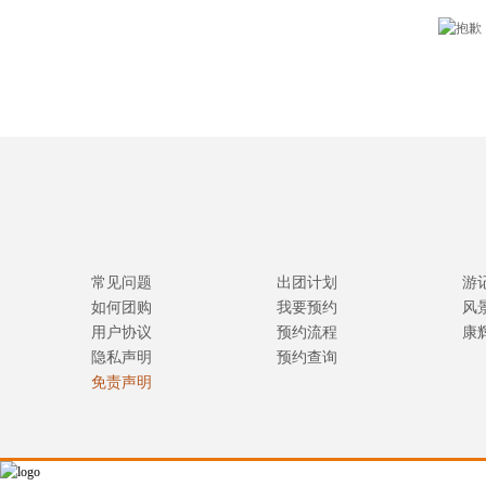
常见问题
出团计划
游
如何团购
我要预约
风
用户协议
预约流程
康
隐私声明
预约查询
免责声明