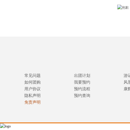
常见问题
出团计划
游
如何团购
我要预约
风
用户协议
预约流程
康
隐私声明
预约查询
免责声明