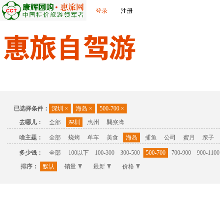
登录
注册
首页
温泉
主题公园
休闲度假
联系我们
已选择条件：
深圳
×
海岛
×
500-700
×
去哪儿：
全部
深圳
惠州
巽寮湾
啥主题：
全部
烧烤
单车
美食
海岛
捕鱼
公司
蜜月
亲子
多少钱：
全部
100以下
100-300
300-500
500-700
700-900
900-1100
排序：
默认
销量
最新
价格