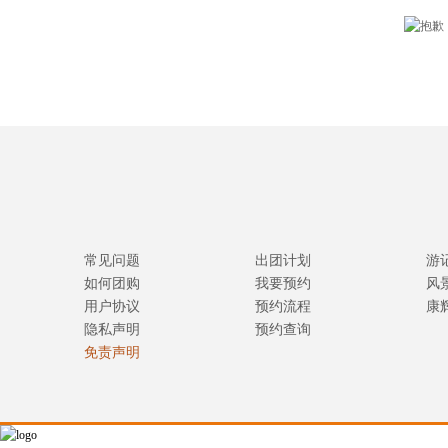
常见问题
出团计划
游
如何团购
我要预约
风
用户协议
预约流程
康
隐私声明
预约查询
免责声明