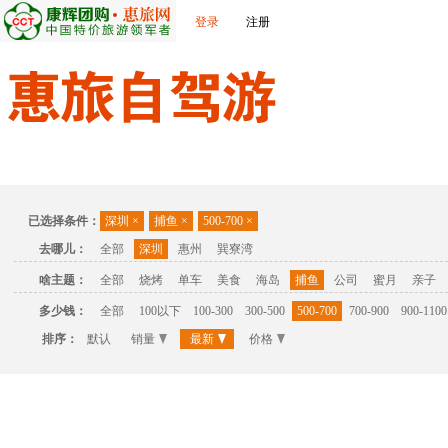
登录
注册
首页
温泉
主题公园
休闲度假
联系我们
已选择条件：
深圳
×
捕鱼
×
500-700
×
去哪儿：
全部
深圳
惠州
巽寮湾
啥主题：
全部
烧烤
单车
美食
海岛
捕鱼
公司
蜜月
亲子
多少钱：
全部
100以下
100-300
300-500
500-700
700-900
900-1100
排序：
默认
销量
最新
价格