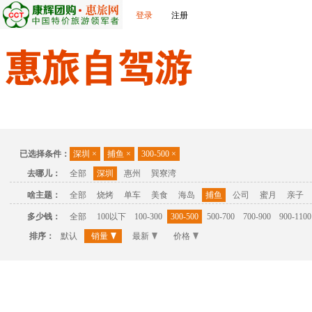
登录
注册
首页
温泉
主题公园
休闲度假
联系我们
已选择条件：
深圳
×
捕鱼
×
300-500
×
去哪儿：
全部
深圳
惠州
巽寮湾
啥主题：
全部
烧烤
单车
美食
海岛
捕鱼
公司
蜜月
亲子
多少钱：
全部
100以下
100-300
300-500
500-700
700-900
900-1100
排序：
默认
销量
最新
价格