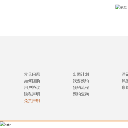
常见问题
出团计划
游
如何团购
我要预约
风
用户协议
预约流程
康
隐私声明
预约查询
免责声明