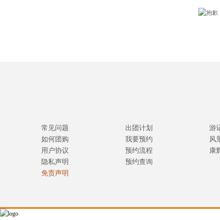
常见问题
出团计划
游
如何团购
我要预约
风
用户协议
预约流程
康
隐私声明
预约查询
免责声明