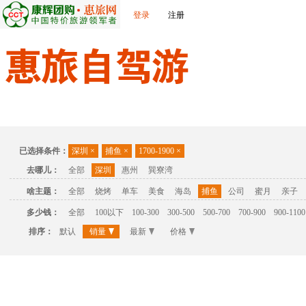
登录
注册
首页
温泉
主题公园
休闲度假
联系我们
已选择条件：
深圳
×
捕鱼
×
1700-1900
×
去哪儿：
全部
深圳
惠州
巽寮湾
啥主题：
全部
烧烤
单车
美食
海岛
捕鱼
公司
蜜月
亲子
多少钱：
全部
100以下
100-300
300-500
500-700
700-900
900-1100
排序：
默认
销量
最新
价格