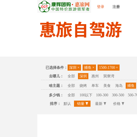
登录
注册
首页
温泉
主题公园
休闲度假
联
已选择条件：
深圳
×
捕鱼
×
1500-1700
×
去哪儿：
全部
深圳
惠州
巽寮湾
啥主题：
全部
烧烤
单车
美食
海岛
捕鱼
多少钱：
全部
100以下
100-300
300-500
500-7
排序：
默认
销量
最新
价格