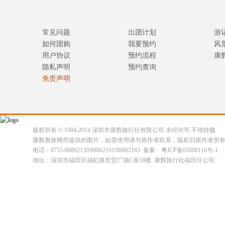
常见问题
出团计划
游
如何团购
我要预约
风
用户协议
预约流程
康
隐私声明
预约查询
免责声明
版权所有 © 1984-2014 深圳市康辉旅行社有限公司 未经许可 不得转载
康辉惠旅网所提供的图片，如需使用请与原作者联系，版权归原作者所
电话：0755-88862139/88862161/88862163 备案：粤ICP备05088116号-1
地址：深圳市福田区福虹路世贸广场C座18楼 康辉旅行社福田分公司