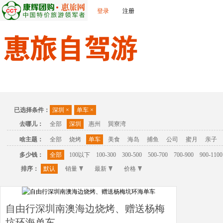
登录
注册
首页
温泉
主题公园
休闲度假
联系我们
已选择条件：
深圳
×
单车
×
去哪儿：
全部
深圳
惠州
巽寮湾
啥主题：
全部
烧烤
单车
美食
海岛
捕鱼
公司
蜜月
亲子
多少钱：
全部
100以下
100-300
300-500
500-700
700-900
900-1100
排序：
默认
销量
最新
价格
自由行深圳南澳海边烧烤、赠送杨梅
坑环海单车