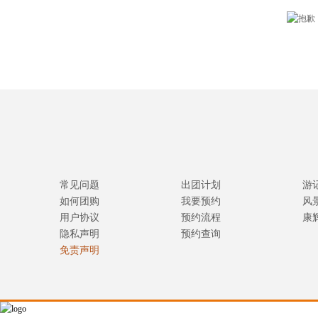
常见问题
出团计划
游
如何团购
我要预约
风
用户协议
预约流程
康
隐私声明
预约查询
免责声明