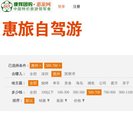
登录
注册
首页
温泉
主题公园
休闲度假
联系我们
已选择条件：
惠州
×
500-700
×
去哪儿：
全部
深圳
惠州
巽寮湾
啥主题：
全部
烧烤
单车
美食
海岛
捕鱼
公司
蜜月
亲子
多少钱：
全部
100以下
100-300
300-500
500-700
700-900
900-1100
排序：
默认
销量
最新
价格