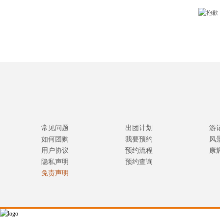
常见问题
出团计划
游
如何团购
我要预约
风
用户协议
预约流程
康
隐私声明
预约查询
免责声明