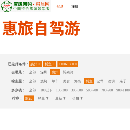
登录
注册
首页
温泉
主题公园
休闲度假
联系我们
已选择条件：
惠州
×
捕鱼
×
1100-1300
×
去哪儿：
全部
深圳
惠州
巽寮湾
啥主题：
全部
烧烤
单车
美食
海岛
捕鱼
公司
蜜月
亲子
多少钱：
全部
100以下
100-300
300-500
500-700
700-900
900-1100
排序：
默认
销量
最新
价格