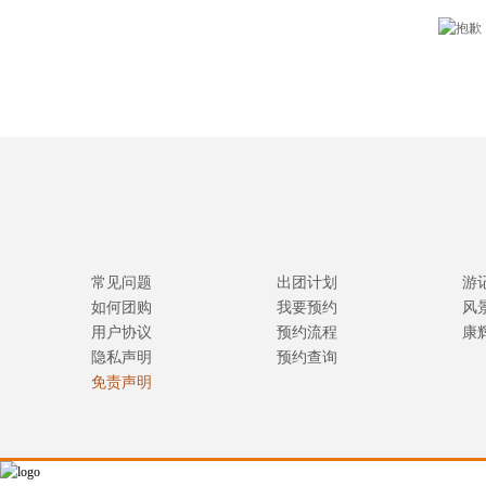
常见问题
出团计划
游
如何团购
我要预约
风
用户协议
预约流程
康
隐私声明
预约查询
免责声明