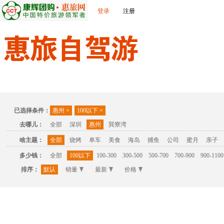
登录
注册
首页
温泉
主题公园
休闲度假
联系我们
已选择条件：
惠州
×
100以下
×
去哪儿：
全部
深圳
惠州
巽寮湾
啥主题：
全部
烧烤
单车
美食
海岛
捕鱼
公司
蜜月
亲子
多少钱：
全部
100以下
100-300
300-500
500-700
700-900
900-1100
排序：
默认
销量
最新
价格