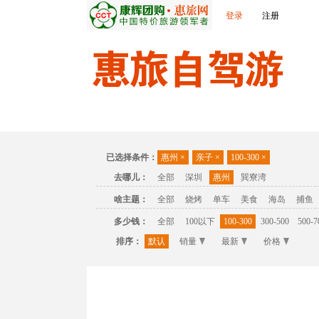
登录
注册
首页
温泉
主题公园
休闲度假
联
已选择条件：
惠州
×
亲子
×
100-300
×
去哪儿：
全部
深圳
惠州
巽寮湾
啥主题：
全部
烧烤
单车
美食
海岛
捕鱼
多少钱：
全部
100以下
100-300
300-500
500-7
排序：
默认
销量
最新
价格