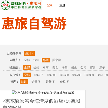
登录
注册
首页
温泉
主题公园
休闲度假
联系我们
已选择条件：
惠州
×
去哪儿：
全部
深圳
惠州
巽寮湾
啥主题：
全部
烧烤
单车
美食
海岛
捕鱼
公司
蜜月
亲子
多少钱：
全部
100以下
100-300
300-500
500-700
700-900
900-1100
排序：
默认
销量
最新
价格
<惠东巽寮湾金海湾度假酒店>远离城
市的喧嚣