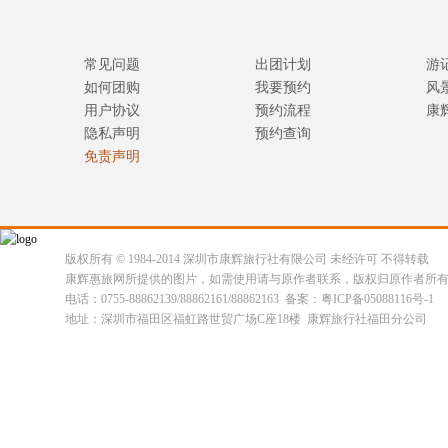
常见问题
出团计划
游
如何团购
我要预约
风
用户协议
预约流程
康
隐私声明
预约查询
免责声明
版权所有 © 1984-2014 深圳市康辉旅行社有限公司 未经许可 不得转载
康辉惠旅网所提供的图片，如需使用请与原作者联系，版权归原作者所
电话：0755-88862139/88862161/88862163 备案：粤ICP备05088116号-1
地址：深圳市福田区福虹路世贸广场C座18楼 康辉旅行社福田分公司