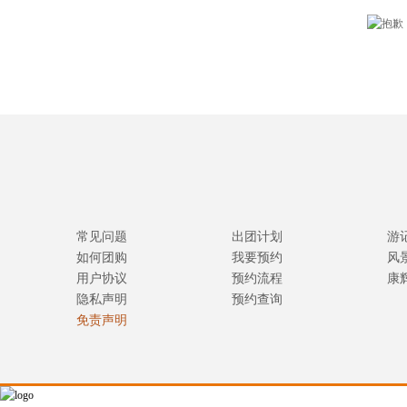
常见问题
出团计划
游
如何团购
我要预约
风
用户协议
预约流程
康
隐私声明
预约查询
免责声明