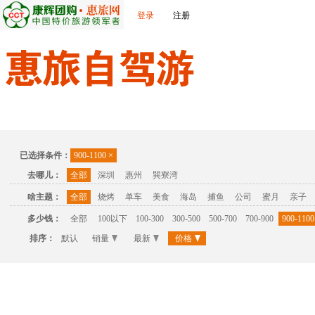
登录
注册
首页
温泉
主题公园
休闲度假
联系我们
已选择条件：
900-1100
×
去哪儿：
全部
深圳
惠州
巽寮湾
啥主题：
全部
烧烤
单车
美食
海岛
捕鱼
公司
蜜月
亲子
多少钱：
全部
100以下
100-300
300-500
500-700
700-900
900-1100
排序：
默认
销量
最新
价格