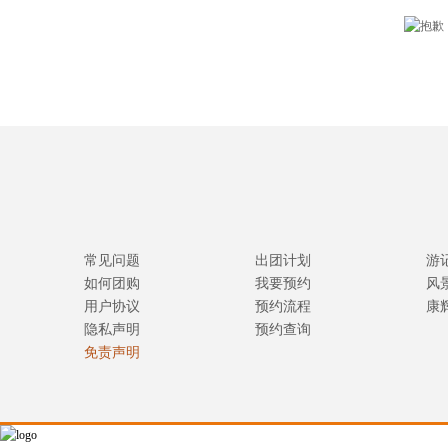
常见问题
出团计划
游
如何团购
我要预约
风
用户协议
预约流程
康
隐私声明
预约查询
免责声明