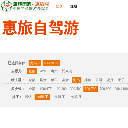
登录
注册
首页
温泉
主题公园
休闲度假
联系我们
已选择条件：
海岛
×
500-700
×
去哪儿：
全部
深圳
惠州
巽寮湾
啥主题：
全部
烧烤
单车
美食
海岛
捕鱼
公司
蜜月
亲子
多少钱：
全部
100以下
100-300
300-500
500-700
700-900
900-1100
排序：
默认
销量
最新
价格