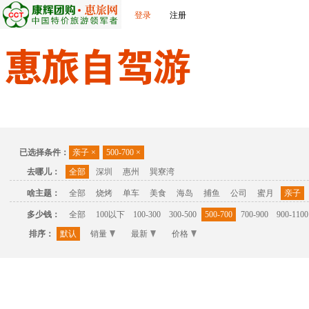
登录
注册
首页
温泉
主题公园
休闲度假
联系我们
已选择条件：
亲子
×
500-700
×
去哪儿：
全部
深圳
惠州
巽寮湾
啥主题：
全部
烧烤
单车
美食
海岛
捕鱼
公司
蜜月
亲子
多少钱：
全部
100以下
100-300
300-500
500-700
700-900
900-1100
排序：
默认
销量
最新
价格