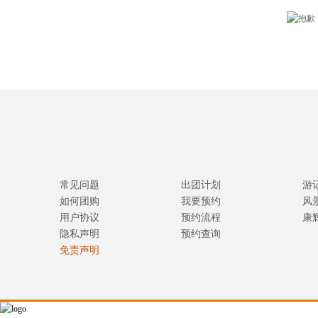
常见问题
出团计划
游
如何团购
我要预约
风
用户协议
预约流程
康
隐私声明
预约查询
免责声明