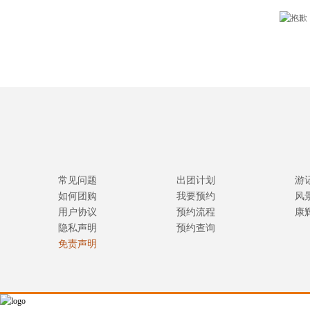
常见问题
出团计划
游
如何团购
我要预约
风
用户协议
预约流程
康
隐私声明
预约查询
免责声明