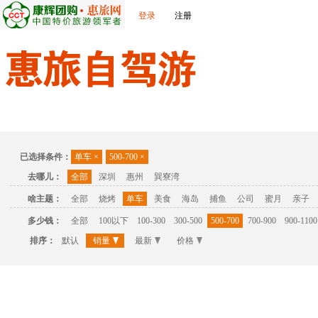
登录
注册
首页
温泉
主题公园
休闲度假
联系我们
已选择条件：
单车
×
500-700
×
去哪儿：
全部
深圳
惠州
巽寮湾
啥主题：
全部
烧烤
单车
美食
海岛
捕鱼
公司
蜜月
亲子
多少钱：
全部
100以下
100-300
300-500
500-700
700-900
900-1100
排序：
默认
销量
最新
价格