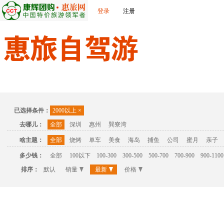
登录
注册
首页
温泉
主题公园
休闲度假
联系我们
已选择条件：
2000以上
×
去哪儿：
全部
深圳
惠州
巽寮湾
啥主题：
全部
烧烤
单车
美食
海岛
捕鱼
公司
蜜月
亲子
多少钱：
全部
100以下
100-300
300-500
500-700
700-900
900-1100
排序：
默认
销量
最新
价格