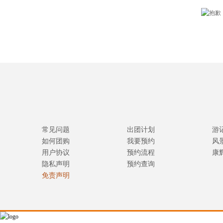
常见问题
出团计划
游
如何团购
我要预约
风
用户协议
预约流程
康
隐私声明
预约查询
免责声明