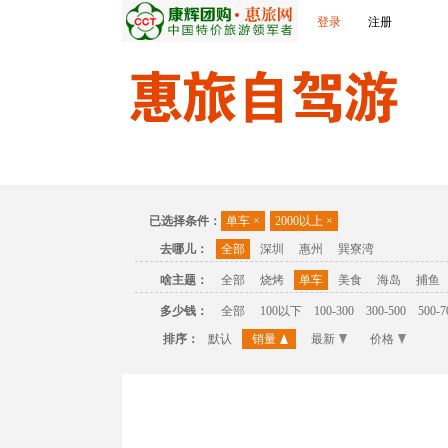
登录
注册
首页
温泉
主题公园
休闲度假
联
已选择条件：
单车
×
2000以上
×
去哪儿：
全部
深圳
惠州
巽寮湾
啥主题：
全部
烧烤
单车
美食
海岛
捕鱼
多少钱：
全部
100以下
100-300
300-500
500-7
排序：
默认
销量
最新
价格