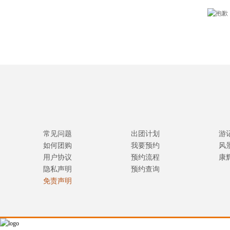
常见问题
出团计划
游
如何团购
我要预约
风
用户协议
预约流程
康
隐私声明
预约查询
免责声明