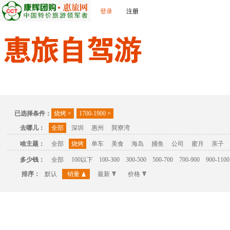
登录
注册
首页
温泉
主题公园
休闲度假
联系我们
已选择条件：
烧烤
×
1700-1900
×
去哪儿：
全部
深圳
惠州
巽寮湾
啥主题：
全部
烧烤
单车
美食
海岛
捕鱼
公司
蜜月
亲子
多少钱：
全部
100以下
100-300
300-500
500-700
700-900
900-1100
排序：
默认
销量
最新
价格