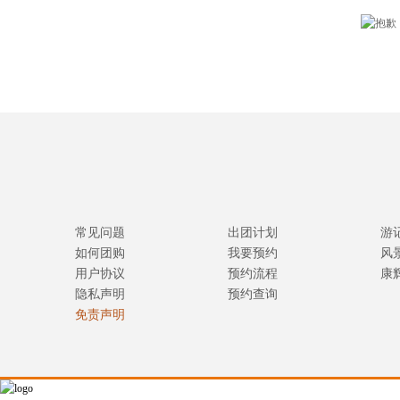
常见问题
出团计划
游
如何团购
我要预约
风
用户协议
预约流程
康
隐私声明
预约查询
免责声明