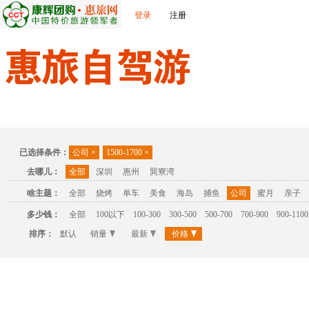
登录
注册
首页
温泉
主题公园
休闲度假
联系我们
已选择条件：
公司
×
1500-1700
×
去哪儿：
全部
深圳
惠州
巽寮湾
啥主题：
全部
烧烤
单车
美食
海岛
捕鱼
公司
蜜月
亲子
多少钱：
全部
100以下
100-300
300-500
500-700
700-900
900-1100
排序：
默认
销量
最新
价格