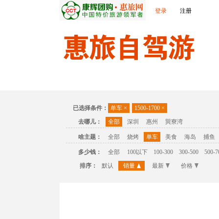
登录
注册
首页
温泉
主题公园
休闲度假
联
已选择条件：
单车
×
1500-1700
×
去哪儿：
全部
深圳
惠州
巽寮湾
啥主题：
全部
烧烤
单车
美食
海岛
捕鱼
多少钱：
全部
100以下
100-300
300-500
500-7
排序：
默认
销量
最新
价格