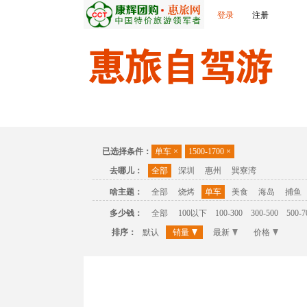
登录
注册
首页
温泉
主题公园
休闲度假
联
已选择条件：
单车
×
1500-1700
×
去哪儿：
全部
深圳
惠州
巽寮湾
啥主题：
全部
烧烤
单车
美食
海岛
捕鱼
多少钱：
全部
100以下
100-300
300-500
500-7
排序：
默认
销量
最新
价格