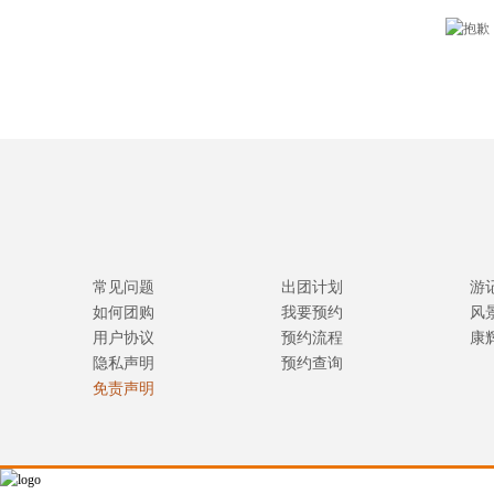
常见问题
出团计划
游
如何团购
我要预约
风
用户协议
预约流程
康
隐私声明
预约查询
免责声明