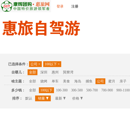
登录
注册
首页
温泉
主题公园
休闲度假
联系我们
已选择条件：
公司
×
100以下
×
去哪儿：
全部
深圳
惠州
巽寮湾
啥主题：
全部
烧烤
单车
美食
海岛
捕鱼
公司
蜜月
亲子
多少钱：
全部
100以下
100-300
300-500
500-700
700-900
900-1100
排序：
默认
销量
最新
价格