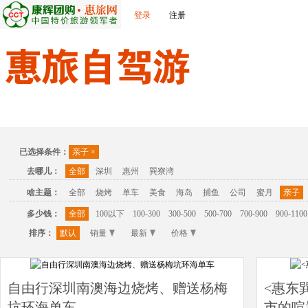
登录
注册
首页
温泉
主题公园
休闲度假
联系我们
已选择条件：
亲子
×
去哪儿：
全部
深圳
惠州
巽寮湾
啥主题：
全部
烧烤
单车
美食
海岛
捕鱼
公司
蜜月
亲子
多少钱：
全部
100以下
100-300
300-500
500-700
700-900
900-1100
排序：
默认
销量
最新
价格
自由行深圳南澳海边烧烤、赠送杨梅
<惠东
坑环海单车
市的喧