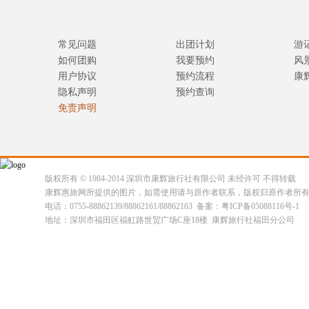
常见问题
出团计划
游
如何团购
我要预约
风
用户协议
预约流程
康
隐私声明
预约查询
免责声明
版权所有 © 1984-2014 深圳市康辉旅行社有限公司 未经许可 不得转载
康辉惠旅网所提供的图片，如需使用请与原作者联系，版权归原作者所
电话：0755-88862139/88862161/88862163 备案：粤ICP备05088116号-1
地址：深圳市福田区福虹路世贸广场C座18楼 康辉旅行社福田分公司