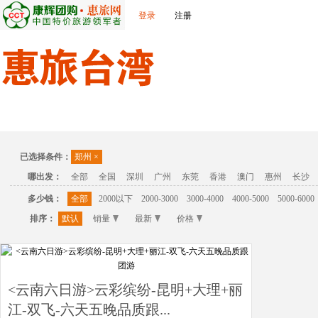
登录
注册
首页
线路列表
出发城市
景点介绍
旅游问答
旅
已选择条件：
郑州
×
哪出发：
全部
全国
深圳
广州
东莞
香港
澳门
惠州
长沙
多少钱：
全部
2000以下
2000-3000
3000-4000
4000-5000
5000-6000
排序：
默认
销量
最新
价格
<云南六日游>云彩缤纷-昆明+大理+丽
江-双飞-六天五晚品质跟...