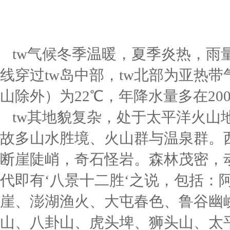
tw气候冬季温暖，夏季炎热，雨
线穿过tw岛中部，tw北部为亚热
山除外）为22℃，年降水量多在20
tw其地貌复杂，处于太平洋火山
故多山水胜境、火山群与温泉群。
断崖陡峭，奇石怪岩。森林茂密，动
代即有‘八景十二胜‘之说，包括：
崖、澎湖渔火、大屯春色、鲁谷幽
山、八卦山、虎头埤、狮头山、太