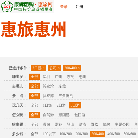
登录
注册
首页
出发城市
景点介绍
旅游问答
旅游攻略
联
已选择条件：
3日游
×
公司
×
300-400
×
哪出发：
全部
深圳
广州
东莞
惠州
去哪儿：
全部
巽寮湾
东莞
景 点：
全部
巽寮湾
三角洲岛
玩几天：
全部
1日游
2日游
3日游
怎么玩：
全部
自驾游
跟团游
包团游
啥主题：
全部
温泉
赏花
登山
漂流
野炊
烧烤
主题公园
单
多少钱：
全部
100以下
100-200
200-300
300-400
400-500
500-600