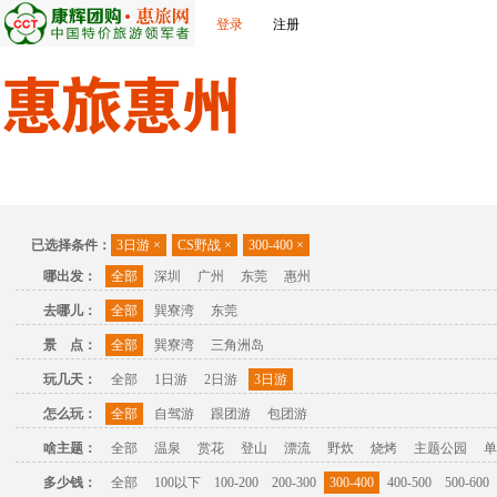
登录
注册
首页
出发城市
景点介绍
旅游问答
旅游攻略
联
已选择条件：
3日游
×
CS野战
×
300-400
×
哪出发：
全部
深圳
广州
东莞
惠州
去哪儿：
全部
巽寮湾
东莞
景 点：
全部
巽寮湾
三角洲岛
玩几天：
全部
1日游
2日游
3日游
怎么玩：
全部
自驾游
跟团游
包团游
啥主题：
全部
温泉
赏花
登山
漂流
野炊
烧烤
主题公园
单
多少钱：
全部
100以下
100-200
200-300
300-400
400-500
500-600