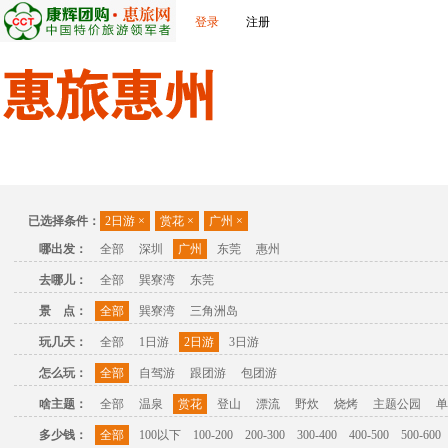
登录
注册
首页
出发城市
景点介绍
旅游问答
旅游攻略
联
已选择条件：
2日游
×
赏花
×
广州
×
哪出发：
全部
深圳
广州
东莞
惠州
去哪儿：
全部
巽寮湾
东莞
景 点：
全部
巽寮湾
三角洲岛
玩几天：
全部
1日游
2日游
3日游
怎么玩：
全部
自驾游
跟团游
包团游
啥主题：
全部
温泉
赏花
登山
漂流
野炊
烧烤
主题公园
单
多少钱：
全部
100以下
100-200
200-300
300-400
400-500
500-600