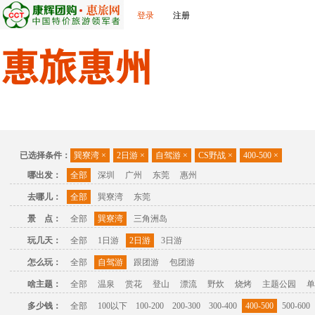
登录
注册
首页
出发城市
景点介绍
旅游问答
旅游攻略
联
已选择条件：
巽寮湾
×
2日游
×
自驾游
×
CS野战
×
400-500
×
哪出发：
全部
深圳
广州
东莞
惠州
去哪儿：
全部
巽寮湾
东莞
景 点：
全部
巽寮湾
三角洲岛
玩几天：
全部
1日游
2日游
3日游
怎么玩：
全部
自驾游
跟团游
包团游
啥主题：
全部
温泉
赏花
登山
漂流
野炊
烧烤
主题公园
单
多少钱：
全部
100以下
100-200
200-300
300-400
400-500
500-600