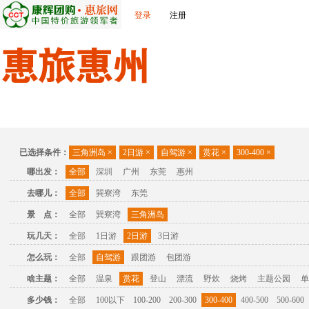
登录
注册
首页
出发城市
景点介绍
旅游问答
旅游攻略
联
已选择条件：
三角洲岛
×
2日游
×
自驾游
×
赏花
×
300-400
×
哪出发：
全部
深圳
广州
东莞
惠州
去哪儿：
全部
巽寮湾
东莞
景 点：
全部
巽寮湾
三角洲岛
玩几天：
全部
1日游
2日游
3日游
怎么玩：
全部
自驾游
跟团游
包团游
啥主题：
全部
温泉
赏花
登山
漂流
野炊
烧烤
主题公园
单
多少钱：
全部
100以下
100-200
200-300
300-400
400-500
500-600