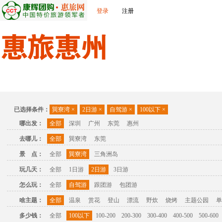
登录
注册
首页
出发城市
景点介绍
旅游问答
旅游攻略
联
已选择条件：
巽寮湾
×
2日游
×
自驾游
×
100以下
×
哪出发：
全部
深圳
广州
东莞
惠州
去哪儿：
全部
巽寮湾
东莞
景 点：
全部
巽寮湾
三角洲岛
玩几天：
全部
1日游
2日游
3日游
怎么玩：
全部
自驾游
跟团游
包团游
啥主题：
全部
温泉
赏花
登山
漂流
野炊
烧烤
主题公园
单
多少钱：
全部
100以下
100-200
200-300
300-400
400-500
500-600