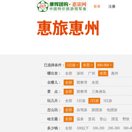
登录
注册
首页
出发城市
景点介绍
旅游问答
已选择条件：
2日游
×
东莞
×
800-900
×
哪出发：
全部
深圳
广州
东莞
惠州
去哪儿：
全部
巽寮湾
东莞
景 点：
全部
巽寮湾
三角洲岛
玩几天：
全部
1日游
2日游
3日游
怎么玩：
全部
自驾游
跟团游
包团游
啥主题：
全部
温泉
赏花
登山
漂流
野炊
多少钱：
全部
100以下
100-200
200-300
300-4