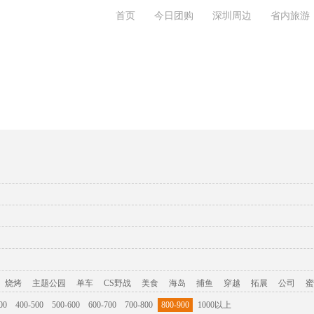
首页
今日团购
深圳周边
省内旅游
旅游攻略
联系我们
烧烤
主题公园
单车
CS野战
美食
海岛
捕鱼
穿越
拓展
公司
蜜
00
400-500
500-600
600-700
700-800
800-900
1000以上