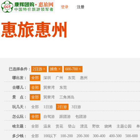
登录
注册
首页
出发城市
景点介绍
旅游问答
旅游攻略
联
已选择条件：
2日游
×
捕鱼
×
600-700
×
哪出发：
全部
深圳
广州
东莞
惠州
去哪儿：
全部
巽寮湾
东莞
景 点：
全部
巽寮湾
三角洲岛
玩几天：
全部
1日游
2日游
3日游
怎么玩：
全部
自驾游
跟团游
包团游
啥主题：
全部
温泉
赏花
登山
漂流
野炊
烧烤
主题公园
单
多少钱：
全部
100以下
100-200
200-300
300-400
400-500
500-600