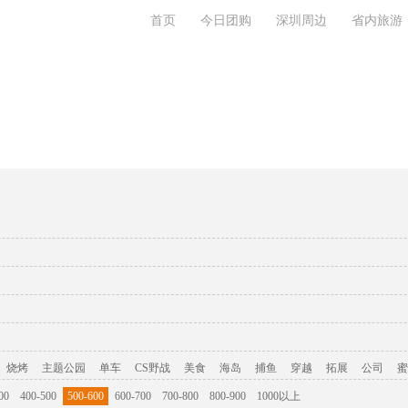
首页
今日团购
深圳周边
省内旅游
旅游攻略
联系我们
烧烤
主题公园
单车
CS野战
美食
海岛
捕鱼
穿越
拓展
公司
蜜
00
400-500
500-600
600-700
700-800
800-900
1000以上