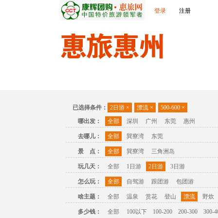
登录
注册
首页
出发城市
景点介绍
旅游问答
已选择条件：
2日游
×
漂流
×
500-600
×
哪出发：
全部
深圳
广州
东莞
惠州
去哪儿：
全部
巽寮湾
东莞
景 点：
全部
巽寮湾
三角洲岛
玩几天：
全部
1日游
2日游
3日游
怎么玩：
全部
自驾游
跟团游
包团游
啥主题：
全部
温泉
赏花
登山
漂流
野炊
多少钱：
全部
100以下
100-200
200-300
300-4