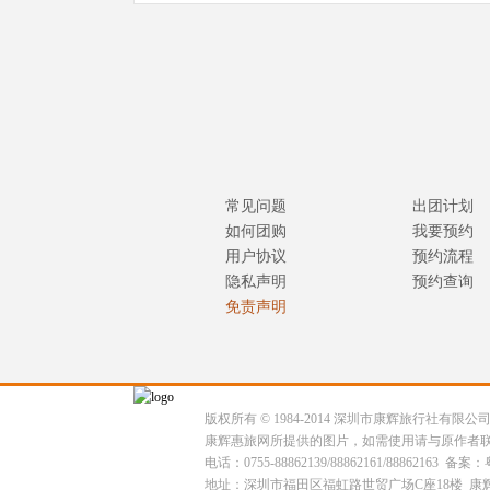
常见问题
出团计划
如何团购
我要预约
用户协议
预约流程
隐私声明
预约查询
免责声明
版权所有 © 1984-2014 深圳市康辉旅行社有限
康辉惠旅网所提供的图片，如需使用请与原作者
电话：0755-88862139/88862161/88862163 备案：
地址：深圳市福田区福虹路世贸广场C座18楼 康