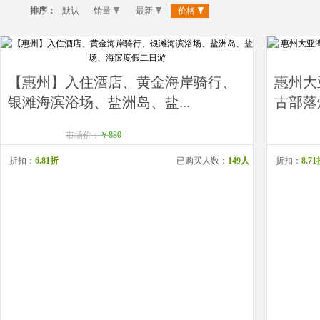
排序：
默认
销量
最新
价格
【惠州】入住酒店、黄金海岸骑行、
惠州大
银滩海滨浴场、盐洲岛、盐...
古部落
市场价：
￥880
折扣：
6.81折
已购买人数：
149人
折扣：
8.7