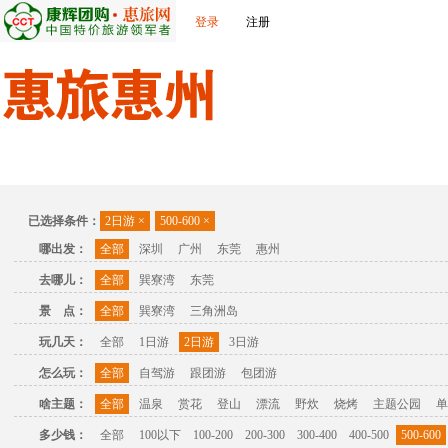
登录
注册
首页
出发城市
景点介绍
旅游问答
旅游攻略
联
已选择条件：
2日游
×
500-600
×
哪出发：
全部
深圳
广州
东莞
惠州
去哪儿：
全部
巽寮湾
东莞
景 点：
全部
巽寮湾
三角洲岛
玩几天：
全部
1日游
2日游
3日游
怎么玩：
全部
自驾游
跟团游
包团游
啥主题：
全部
温泉
赏花
登山
漂流
野炊
烧烤
主题公园
单
多少钱：
全部
100以下
100-200
200-300
300-400
400-500
500-600