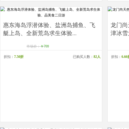
惠东海岛浮潜体验、盐洲岛捕鱼、飞
龙门尚
艇上岛、全新荒岛求生体验...
津冰雪
市场价：
￥799
折扣：
7.50折
已购买人数：
82人
折扣：
6.6