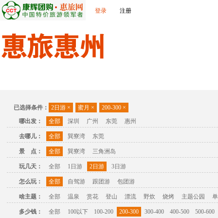
登录
注册
首页
出发城市
景点介绍
旅游问答
旅游攻略
联
已选择条件：
2日游
×
蜜月
×
200-300
×
哪出发：
全部
深圳
广州
东莞
惠州
去哪儿：
全部
巽寮湾
东莞
景 点：
全部
巽寮湾
三角洲岛
玩几天：
全部
1日游
2日游
3日游
怎么玩：
全部
自驾游
跟团游
包团游
啥主题：
全部
温泉
赏花
登山
漂流
野炊
烧烤
主题公园
单
多少钱：
全部
100以下
100-200
200-300
300-400
400-500
500-600